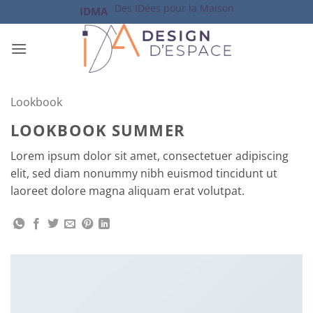
Passer
Des IDées pour la Maison
IDMA
au
contenu
Lookbook
LOOKBOOK SUMMER
Lorem ipsum dolor sit amet, consectetuer adipiscing
elit, sed diam nonummy nibh euismod tincidunt ut
laoreet dolore magna aliquam erat volutpat.